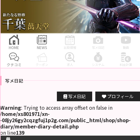
ピ
ス
ト
ラ
キ
ン
グ
出
勤
HOME
NEWS
出勤情報
写メ日記
動画
情
報
クチコミ
クーポン
求人
システム
料金計算
割
引
ク
写メ日記
ー
ポ
ン
写メ日記
プロフィール
ク
Warning
: Trying to access array offset on false in
チ
/home/xs801971/xn-
コ
ミ
-08jy26gy2cqzgfuj1p2g.com/public_html/shop/shop-
diary/member-diary-detail.php
on line
139
動
画