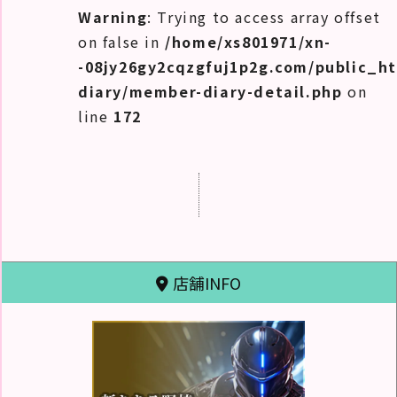
Warning
: Trying to access array offset
on false in
/home/xs801971/xn-
-08jy26gy2cqzgfuj1p2g.com/public_h
diary/member-diary-detail.php
on
line
172
店舗INFO