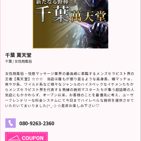
千葉 萬天堂
千葉 / 女性用風俗
女性用風俗・性感マッサージ業界の最高峰に君臨するメンズセラピスト界の
王者【萬天堂】☆☆☆ 当店は誰もが振り返るような高身長、細マッチョ、
爽やか系、ワイルド系など様々なジャンルのハイスペックなイケメンたちか
らメンズセラピスト界を代表する熟練の施術マスターたちが集う超話題の人
気店にもかかわらず、オープン以来、お客様のことを最優先に考え、ユーザ
ーフレンドリーな料金システムにて今日までハイレベルな施術を提供させて
いただいてまいりました(^_-)-☆是非お楽しみ下さい♡
080-9263-2360