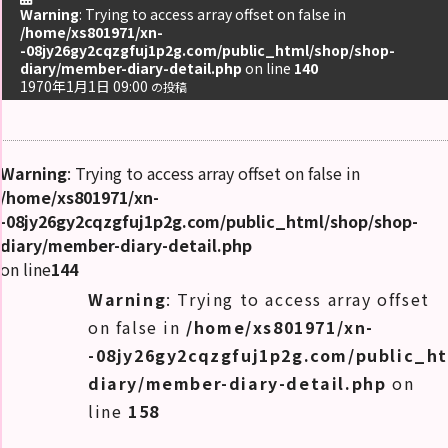
Warning
: Trying to access array offset on false in
/home/xs801971/xn-
求
-08jy26gy2cqzgfuj1p2g.com/public_html/shop/shop-
人
情
diary/member-diary-detail.php
on line
140
報
1970年1月1日 09:00
の投稿
女
風
無
料
Warning
: Trying to access array offset on false in
体
験
/home/xs801971/xn-
-08jy26gy2cqzgfuj1p2g.com/public_html/shop/shop-
女
diary/member-diary-detail.php
風
on line
144
コ
ラ
ム
Warning
: Trying to access array offset
on false in
/home/xs801971/xn-
-08jy26gy2cqzgfuj1p2g.com/public_h
閉
diary/member-diary-detail.php
on
じ
る
line
158