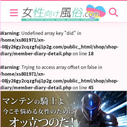
HOME
NEWS
お
Warning
: Undefined array key "did" in
店
/home/xs801971/xn-
を
探
-08jy26gy2cqzgfuj1p2g.com/public_html/shop/shop-
す
diary/member-diary-detail.php
on line
18
セ
ラ
Warning
: Trying to access array offset on false in
ピ
ス
/home/xs801971/xn-
ト
-08jy26gy2cqzgfuj1p2g.com/public_html/shop/shop-
diary/member-diary-detail.php
on line
45
お
店
ラ
キ
ン
グ
セ
ラ