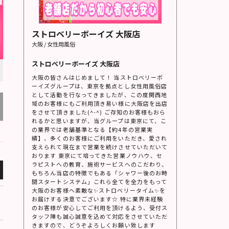
ストロベリーボーイズ 大阪店
大阪 / 女性用風俗
ストロベリーボーイズ 大阪店
大阪の皆さんはじめまして！ 当ストロベリーボ
ーイズグループは、東京を拠点とし女性用風俗店
として活動を行なってきましたが、この度関西地
域のお客様にもご利用頂き易い様に大阪店を出店
をさせて頂きました(^-^) ご存知のお客様もおら
れるかと思いますが、当グループは東京にて、こ
の業界では老舗基準となる【約4年の営業実
績】、多くのお客様にご利用をいただき、愛され
支えられて現在まで営業を続けさせていただいて
おります 東京にて培ってきた営業ノウハウ、セ
ラピストへの教育、施術サービスへのこだわり、
もちろん当店の特徴でもある「シャワー後のお時
間スタートシステム」これら全てを全力をもって
大阪のお客様へ素敵な✨ストロベリータイム✨を
お届けする決意でございます☆ 特に業界未経験
のお客様が安心してご利用を頂けるよう、受付ス
タッフ陣も誠心誠意を込めて対応をさせていただ
きますので、どうぞよろしくお願い致します