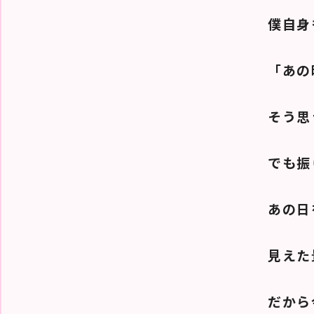
僕自身
「あの
そう思
でも振
あの日
見えた
だから