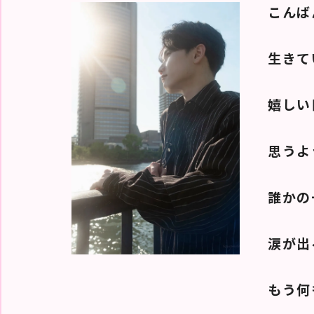
こんば
求
人
情
報
生きて
女
風
嬉しい
無
料
体
験
思うよ
女
風
コ
誰かの
ラ
ム
涙が出
閉
じ
る
もう何