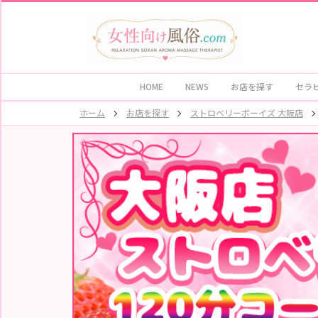
HOME
NEWS
お
HOME
NEWS
お店を探す
セラ
店
を
探
ホーム
お店を探す
ストロベリーボーイズ 大阪店
す
セ
ラ
ピ
ス
ト
お
店
ラ
キ
ン
グ
セ
ラ