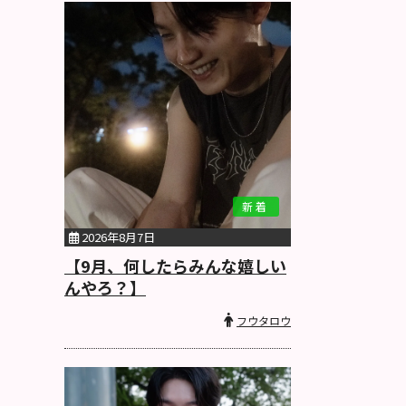
新着
2026年8月7日
【9月、何したらみんな嬉しい
んやろ？】
フウタロウ