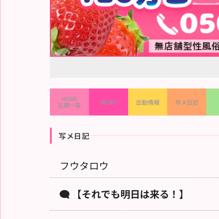
ピ
ス
ト
ラ
キ
ン
グ
出
勤
情
報
HOME
NEWS
出勤情報
写メ日記
在籍一覧
割
引
ク
ー
写メ日記
ポ
ン
フウタロウ
ク
チ
コ
ミ
【それでも明日は来る！】
動
画