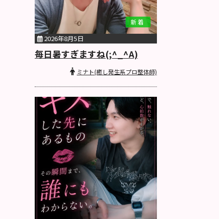
新着
2026年8月5日
毎日暑すぎますね(;^_^A)
ミナト(癒し発生系プロ整体師)