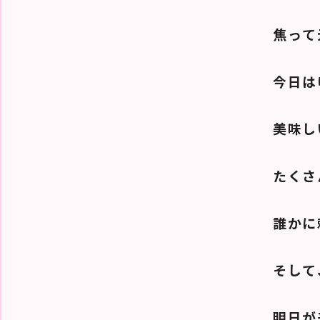
焦って
今日は
美味し
たくさ
誰かに
そして
明日が