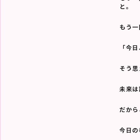
と。
もう一
「今日
そう思
未来は
だから
今日の