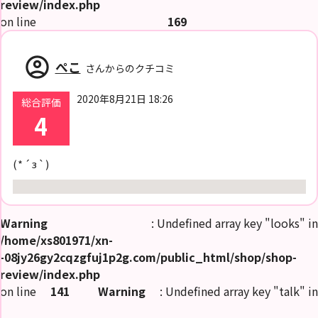
review/index.php
on line
169
account_circle
ぺこ
さんからのクチコミ
2020年8月21日 18:26
総合評価
4
(*´з`)
Warning
: Undefined array key "looks" in
/home/xs801971/xn-
-08jy26gy2cqzgfuj1p2g.com/public_html/shop/shop-
review/index.php
on line
141
Warning
: Undefined array key "talk" in