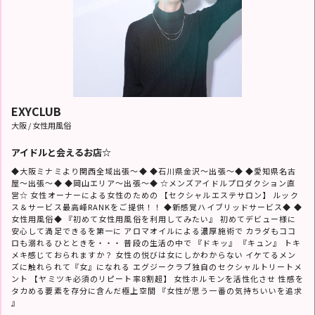
EXYCLUB
大阪 / 女性用風俗
アイドルと会えるお店☆
◆大阪ミナミより関西全域出張～◆ ◆石川県金沢～出張～◆ ◆愛知県名古
屋～出張～◆ ◆岡山エリア～出張～◆ ☆メンズアイドルプロダクション直
営☆ 女性オーナーによる女性のための 【セクシャルエステサロン】 ルック
ス＆サービス最高峰RANKをご提供！！ ◆新感覚ハイブリッドサービス◆ ◆
女性用風俗◆ 『初めて女性用風俗を利用してみたい』 初めてデビュー様に
安心して満足できるを第一に アロマオイルによる濃厚施術で カラダもココ
ロも溺れるひとときを・・・ 普段の生活の中で 『ドキッ』 『キュン』 トキ
メキ感じておられますか？ 女性の悦びは女にしかわからない イケてるメン
ズに触れられて『女』になれる エグジークラブ独自のセクシャルトリートメ
ント 【ヤミツキ必須のリピート率8割超】 女性ホルモンを活性化させ 性感を
タカめる要素を存分に含んだ極上空間 『女性が思う一番の気持ちいいを追求
』