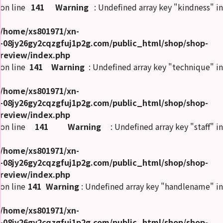
on line
141
Warning
: Undefined array key "kindness" in
求
人
/home/xs801971/xn-
情
報
-08jy26gy2cqzgfuj1p2g.com/public_html/shop/shop-
review/index.php
女
on line
141
Warning
: Undefined array key "technique" in
風
無
料
体
/home/xs801971/xn-
験
-08jy26gy2cqzgfuj1p2g.com/public_html/shop/shop-
review/index.php
女
on line
141
Warning
: Undefined array key "staff" in
風
コ
ラ
ム
/home/xs801971/xn-
-08jy26gy2cqzgfuj1p2g.com/public_html/shop/shop-
review/index.php
閉
on line
141
Warning
: Undefined array key "handlename" in
じ
る
/home/xs801971/xn-
-08jy26gy2cqzgfuj1p2g.com/public_html/shop/shop-