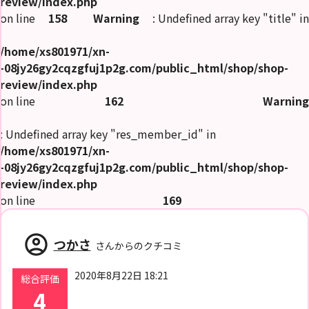
review/index.php
on line
158
Warning
: Undefined array key "title" in
/home/xs801971/xn-
-08jy26gy2cqzgfuj1p2g.com/public_html/shop/shop-
review/index.php
on line
162
Warning
: Undefined array key "res_member_id" in
/home/xs801971/xn-
-08jy26gy2cqzgfuj1p2g.com/public_html/shop/shop-
review/index.php
on line
169
account_circle
つかさ
さんからのクチコミ
2020年8月22日 18:21
総合評価
4