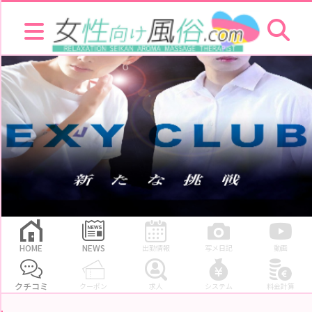
EXYCLUBに投稿された口コミ一覧のページ 女性向け風俗.com
HOME
NEWS
お
店
を
探
す
セ
ラ
ピ
ス
ト
お
店
ラ
キ
HOME
NEWS
出勤情報
写メ日記
動画
ン
グ
クチコミ
クーポン
求人
システム
料金計算
セ
ラ