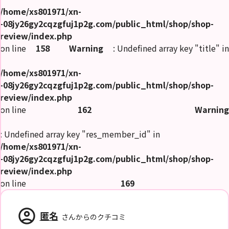
/home/xs801971/xn-
-08jy26gy2cqzgfuj1p2g.com/public_html/shop/shop-
review/index.php
on line
158
Warning
: Undefined array key "title" in
/home/xs801971/xn-
-08jy26gy2cqzgfuj1p2g.com/public_html/shop/shop-
review/index.php
on line
162
Warning
: Undefined array key "res_member_id" in
/home/xs801971/xn-
-08jy26gy2cqzgfuj1p2g.com/public_html/shop/shop-
review/index.php
on line
169
account_circle
匿名
さんからのクチコミ