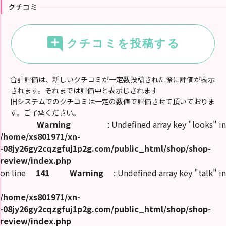
ピ
クチコミ
ス
ト
ラ
キ
ン
add_comment
クチコミを投稿する
グ
出
勤
合計評価は、新しいクチコミが一定数投稿された際に評価が表示
情
報
されます。それまでは評価中と表示じされます
旧システムでのクチコミは一定の数値で評価させて頂いておりま
す。ご了承ください。
割
引
Warning
: Undefined array key "looks" in
ク
ー
/home/xs801971/xn-
ポ
-08jy26gy2cqzgfuj1p2g.com/public_html/shop/shop-
ン
review/index.php
ク
on line
141
Warning
: Undefined array key "talk" in
チ
コ
ミ
/home/xs801971/xn-
-08jy26gy2cqzgfuj1p2g.com/public_html/shop/shop-
動
review/index.php
画