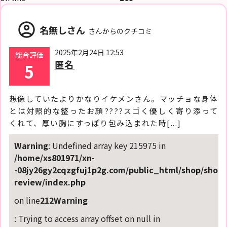
account_circle
名無しさん
さんからのクチコミ
2025年2月24日 12:53
総合評価
匿名
5
想像していたよりかなりイケメンさん。マッチョな身体
とは対照的な整ったお顔????スゴく優しく寄り添って
くれて、厚い胸にすっぽり包み込まれた時[...]
Warning
: Undefined array key 215975 in
/home/xs801971/xn-
-08jy26gy2cqzgfuj1p2g.com/public_html/shop/shop-
review/index.php
on line
212
Warning
: Trying to access array offset on null in