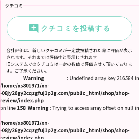
ピ
クチコミ
ス
ト
ラ
キ
ン
add_comment
クチコミを投稿する
グ
出
勤
合計評価は、新しいクチコミが一定数投稿された際に評価が表示
情
報
されます。それまでは評価中と表示じされます
旧システムでのクチコミは一定の数値で評価させて頂いておりま
割
す。ご了承ください。
引
Warning
: Undefined array key 216584 in
ク
ー
/home/xs801971/xn-
ポ
ン
-08jy26gy2cqzgfuj1p2g.com/public_html/shop/shop-
review/index.php
ク
on line
158
Warning
: Trying to access array offset on null in
チ
コ
ミ
/home/xs801971/xn-
-08jy26gy2cqzgfuj1p2g.com/public_html/shop/shop-
動
画
review/index.php