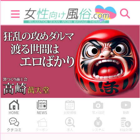
高崎萬天堂に投稿された口コミ一覧のページ 女性向け風俗.com
HOME
NEWS
お
店
を
探
す
セ
ラ
ピ
ス
ト
お
店
ラ
キ
HOME
NEWS
出勤情報
写メ日記
動画
ン
グ
クチコミ
クーポン
求人
システム
料金計算
セ
ラ