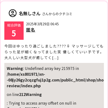
account_circle
名無しさん
さんからのクチコミ
2025年3月29日 06:45
総合評価
匿名
5
今回はゆったり過ごしました????‍♀️ マッサージしても
らった足が細くなってました笑 優しくていい子です。
大人しい大型犬が癒してく[...]
Warning
: Undefined array key 215975 in
/home/xs801971/xn-
-08jy26gy2cqzgfuj1p2g.com/public_html/shop/shop-
review/index.php
on line
212
Warning
: Trying to access array offset on null in