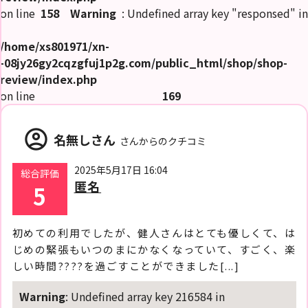
on line
158
Warning
: Undefined array key "responsed" in
求
人
/home/xs801971/xn-
情
報
-08jy26gy2cqzgfuj1p2g.com/public_html/shop/shop-
review/index.php
女
on line
169
風
無
料
体
account_circle
験
名無しさん
さんからのクチコミ
女
2025年5月17日 16:04
総合評価
風
コ
匿名
5
ラ
ム
初めての利用でしたが、健人さんはとても優しくて、は
じめの緊張もいつのまにかなくなっていて、すごく、楽
閉
じ
しい時間????を過ごすことができました[...]
る
Warning
: Undefined array key 216584 in