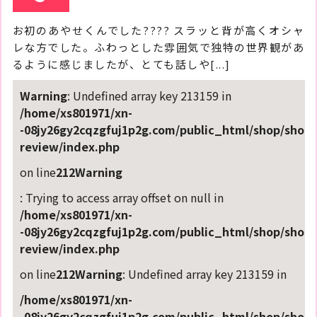
お初のあやせくんでした???? スラッと背が高くオシャ
レな方でした。ふわっとした雰囲気で独特の世界観があ
るように感じましたが、とても話しや[...]
Warning
: Undefined array key 213159 in
/home/xs801971/xn-
-08jy26gy2cqzgfuj1p2g.com/public_html/shop/shop-
review/index.php
on line
212
Warning
: Trying to access array offset on null in
/home/xs801971/xn-
-08jy26gy2cqzgfuj1p2g.com/public_html/shop/shop-
review/index.php
on line
212
Warning
: Undefined array key 213159 in
/home/xs801971/xn-
-08jy26gy2cqzgfuj1p2g.com/public_html/shop/shop-