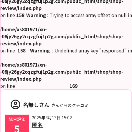
-08jy26gy2cqzgfuj1p2g.com/public_html/shop/shop-
review/index.php
on line
158
Warning
: Trying to access array offset on null in
/home/xs801971/xn-
-08jy26gy2cqzgfuj1p2g.com/public_html/shop/shop-
review/index.php
on line
158
Warning
: Undefined array key "responsed" in
/home/xs801971/xn-
-08jy26gy2cqzgfuj1p2g.com/public_html/shop/shop-
review/index.php
on line
169
account_circle
名無しさん
さんからのクチコミ
2025年3月13日 15:02
総合評価
匿名
5