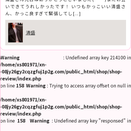
いできてうれしかったです！ いつもかっこいい清盛さ
ん、かっこ良すぎて緊張してし[...]
清盛
Warning
: Undefined array key 214100 in
/home/xs801971/xn-
-08jy26gy2cqzgfuj1p2g.com/public_html/shop/shop-
review/index.php
on line
158
Warning
: Trying to access array offset on null in
/home/xs801971/xn-
-08jy26gy2cqzgfuj1p2g.com/public_html/shop/shop-
review/index.php
on line
158
Warning
: Undefined array key "responsed" in