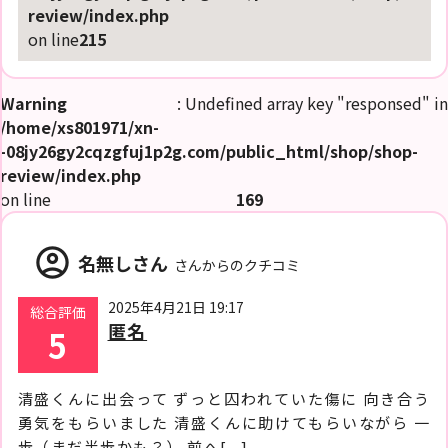
review/index.php
on line
215
Warning
: Undefined array key "responsed" in
/home/xs801971/xn-
-08jy26gy2cqzgfuj1p2g.com/public_html/shop/shop-
review/index.php
on line
169
account_circle
名無しさん
さんからのクチコミ
2025年4月21日 19:17
総合評価
匿名
5
清盛くんに出会って ずっと囚われていた傷に 向き合う
勇気をもらいました 清盛くんに助けてもらいながら 一
歩（まだ半歩かも？） 前へ[...]