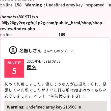
on line
158
Warning
: Undefined array key "responsed" in
求
人
/home/xs801971/xn-
情
報
-08jy26gy2cqzgfuj1p2g.com/public_html/shop/shop-
review/index.php
女
on line
169
風
無
料
体
account_circle
験
名無しさん
さんからのクチコミ
女
2025年4月29日 08:52
総合評価
風
コ
匿名
5
ラ
ム
初めて利用しました。優しそうな方が出迎えてくれ、緊
張していた私でしたがすぐに打ち解け抱き締めてもらい
閉
じ
安心しました。 ベッドでは気持ちよすぎ[...]
る
Warning
: Undefined array key 216560 in