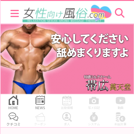
HOME
Warning
: Trying to access array offset on false in
/home/xs801971/xn--08jy26gy2cqz
に投稿された口コミ一覧のページ 女性向け風俗.com
NEWS
お
店
を
探
す
セ
ラ
ピ
ス
ト
お
店
ラ
キ
HOME
NEWS
出勤情報
写メ日記
動画
ン
グ
クチコミ
クーポン
求人
システム
料金計算
セ
ラ