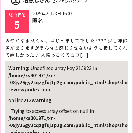
account_circle
名無しさん
さんからのクチコミ
2025年2月23日 16:07
総合評価
匿名
5
爽やかな水瀬くん、はじめましてでした???? 少し年齢
差がありますがそんなの感じさせないように接してくれ
て嬉しかった♪ 人懐っこくてカワ[...]
Warning
: Undefined array key 215923 in
/home/xs801971/xn-
-08jy26gy2cqzgfuj1p2g.com/public_html/shop/shop-
review/index.php
on line
212
Warning
: Trying to access array offset on null in
/home/xs801971/xn-
-08jy26gy2cqzgfuj1p2g.com/public_html/shop/shop-
review/index.php