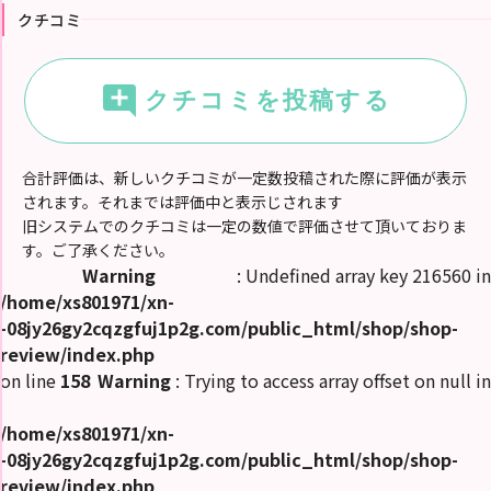
ピ
クチコミ
ス
ト
ラ
キ
ン
add_comment
クチコミを投稿する
グ
出
勤
合計評価は、新しいクチコミが一定数投稿された際に評価が表示
情
報
されます。それまでは評価中と表示じされます
旧システムでのクチコミは一定の数値で評価させて頂いておりま
割
す。ご了承ください。
引
Warning
: Undefined array key 216560 in
ク
ー
/home/xs801971/xn-
ポ
ン
-08jy26gy2cqzgfuj1p2g.com/public_html/shop/shop-
review/index.php
ク
on line
158
Warning
: Trying to access array offset on null in
チ
コ
ミ
/home/xs801971/xn-
-08jy26gy2cqzgfuj1p2g.com/public_html/shop/shop-
動
画
review/index.php