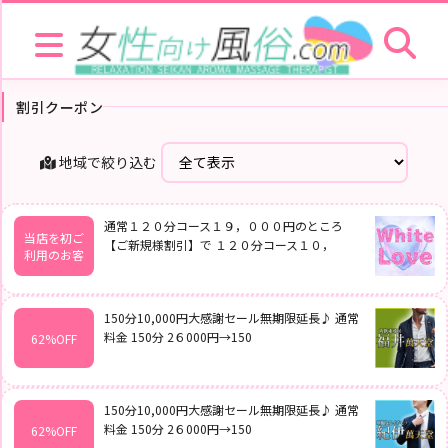
女性向け風俗.com だけ！どのサイトよりもお得な割引クーポンのページ
HOME
NEWS
割引クーポン
お
店
を
探
地域で絞り込む
す
セ
ラ
通常１２０分コース１９，０００円のところ
当店を初ご
ピ
【ご新規様割引】で １２０分コース１０，
ス
利用のお客
ト
お
150分10,000円大感謝セール無期限延長♪ 通常
店
料金 150分 2６000円→150
62%OFF
ラ
キ
ン
グ
150分10,000円大感謝セール無期限延長♪ 通常
セ
料金 150分 2６000円→150
62%OFF
ラ