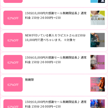
ピ
ス
ト
ラ
150分10,000円大感謝セール無期限延長♪ 通常
キ
料金 150分 2６000円→150
62%OFF
ン
グ
出
NEWが付いている新人セラピストさんは150分
勤
情
10,000円で遊べちゃいます。 ※対象セ
62%OFF
報
割
引
150分10,000円大感謝セール無期限延長♪ 通常
ク
料金 150分 2６000円→150
62%OFF
ー
ポ
ン
無期限
ク
62%OFF
チ
コ
ミ
150分10,000円大感謝セール無期限延長♪ 通常
動
画
料金 150分 2６000円→150
62%OFF