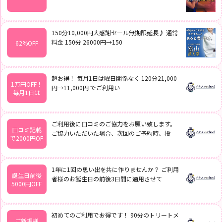
求
人
情
150分10,000円大感謝セール無期限延長♪ 通常
報
料金 150分 26000円→150
62%OFF
女
風
無
超お得！ 毎月1日は曜日関係なく 120分21,000
料
1万円OFF！
円→11,000円 でご利用い
体
毎月1日は
験
女
ご利用後に口コミのご協力をお願い致します。
風
口コミ記載
コ
ご協力いただいた場合、次回のご予約時、投
で2000円OF
ラ
ム
1年に1回の思い出を共に作りませんか？ ご利用
誕生日前後
者様のお誕生日の前後3日間に適用させて
閉
5000円OFF
じ
る
初めてのご利用でお得です！ 90分のトリートメ
ご新規様